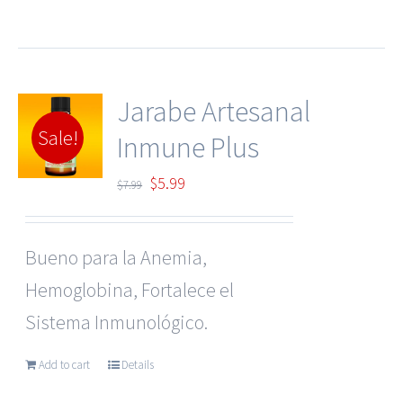
$7.99.
$5.99.
Jarabe Artesanal
Sale!
Inmune Plus
Original
Current
$
5.99
$
7.99
price
price
was:
is:
Bueno para la Anemia,
$7.99.
$5.99.
Hemoglobina, Fortalece el
Sistema Inmunológico.
Add to cart
Details