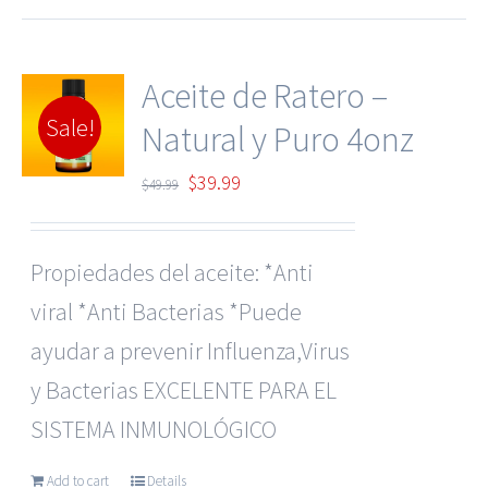
Aceite de Ratero –
Sale!
Natural y Puro 4onz
Original
Current
$
39.99
$
49.99
price
price
was:
is:
Propiedades del aceite: *Anti
$49.99.
$39.99.
viral *Anti Bacterias *Puede
ayudar a prevenir Influenza,Virus
y Bacterias EXCELENTE PARA EL
SISTEMA INMUNOLÓGICO
Add to cart
Details