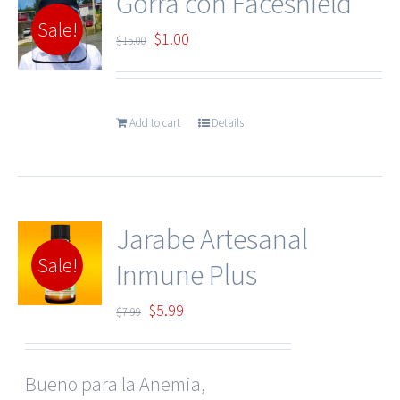
Gorra con Faceshield
Sale!
Original
Current
$
1.00
$
15.00
price
price
was:
is:
Add to cart
Details
$15.00.
$1.00.
Jarabe Artesanal
Sale!
Inmune Plus
Original
Current
$
5.99
$
7.99
price
price
was:
is:
Bueno para la Anemia,