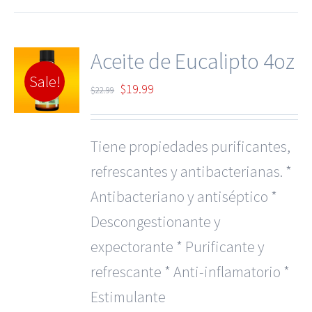
Aceite de Eucalipto 4oz
Sale!
Original
Current
$
19.99
$
22.99
price
price
was:
is:
Tiene propiedades purificantes,
$22.99.
$19.99.
refrescantes y antibacterianas. *
Antibacteriano y antiséptico *
Descongestionante y
expectorante * Purificante y
refrescante * Anti-inflamatorio *
Estimulante