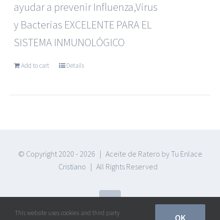
ayudar a prevenir Influenza,Virus
y Bacterias EXCELENTE PARA EL
SISTEMA INMUNOLÓGICO
Add to cart
Details
© Copyright 2020 -
2026 | Aceite de Ratero by
Tu Enlace
Cristiano
| All Rights Reserved
Facebook
This website uses cookies and third party
OK