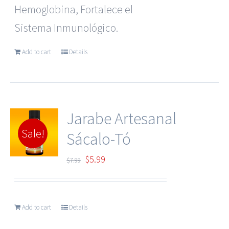
$7.99.
$5.99.
Hemoglobina, Fortalece el
Sistema Inmunológico.
Add to cart
Details
Jarabe Artesanal
Sale!
Sácalo-Tó
Original
Current
$
5.99
$
7.99
price
price
was:
is:
Add to cart
Details
$7.99.
$5.99.