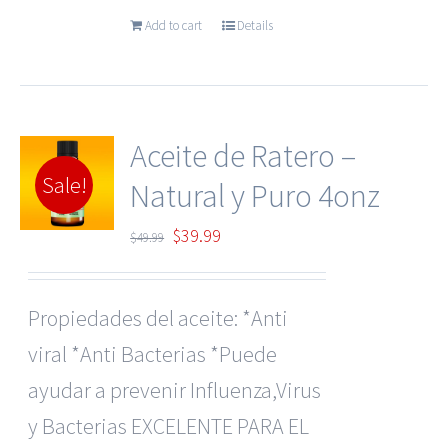
Add to cart
Details
Aceite de Ratero –
Sale!
Natural y Puro 4onz
Original
Current
$
39.99
$
49.99
price
price
was:
is:
Propiedades del aceite: *Anti
$49.99.
$39.99.
viral *Anti Bacterias *Puede
ayudar a prevenir Influenza,Virus
y Bacterias EXCELENTE PARA EL