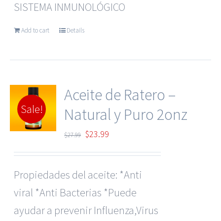
SISTEMA INMUNOLÓGICO
Add to cart
Details
Aceite de Ratero –
Sale!
Natural y Puro 2onz
Original
Current
$
23.99
$
27.99
price
price
was:
is:
Propiedades del aceite: *Anti
$27.99.
$23.99.
viral *Anti Bacterias *Puede
ayudar a prevenir Influenza,Virus