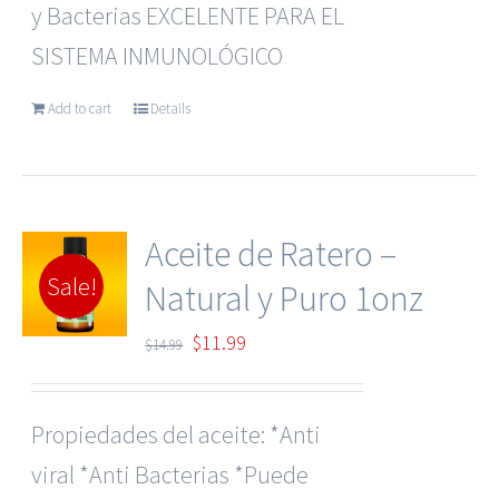
y Bacterias EXCELENTE PARA EL
SISTEMA INMUNOLÓGICO
Add to cart
Details
Aceite de Ratero –
Sale!
Natural y Puro 1onz
Original
Current
$
11.99
$
14.99
price
price
was:
is:
Propiedades del aceite: *Anti
$14.99.
$11.99.
viral *Anti Bacterias *Puede